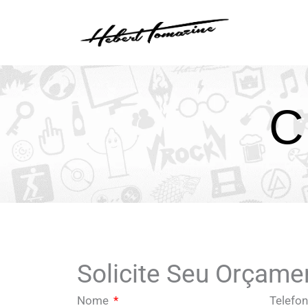
Ir
para
o
conteúdo
C
Solicite Seu Orçame
Nome
Telefo