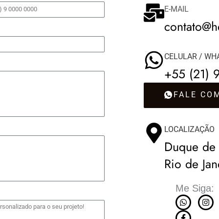
E-MAIL
contato@h
CELULAR / WH
+55 (21) 
FALE CO
LOCALIZAÇÃO
Duque de 
Rio de Jan
Me Siga:
W
F
I
h
a
n
a
c
s